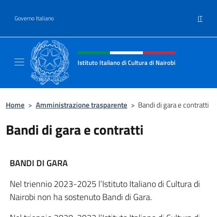
Salta al contenuto
IT
Governo Italiano
Intestazione sito, social e menù
Istituto Italiano di Cultura di Nairobi
Sito Ufficiale dell'Istituto Italiano di Cultura
Home
>
Amministrazione trasparente
>
Bandi di gara e contratti
Bandi di gara e contratti
BANDI DI GARA
Nel triennio 2023-2025 l’Istituto Italiano di Cultura di
Nairobi non ha sostenuto Bandi di Gara.