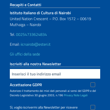
Sezione footer
Recapiti e Contatti
Istituto Italiano di Cultura di Nairobi
United Nation Crescent – P.O. Box 1572 – 00619
Muthaiga – Nairobi
Tel.
00254733624834
Email:
iicnairobi@esteri.it
Gli uffici della sede
Iscriviti alla nostra Newsletter
Inserisci la tua email
Accettazione GDPR
Autorizzo il trattamento dei miei dati personali ai sensi del GDPR e del
Decreto Legislativo 30 giugno 2003, n.196
Privacy
Note Legali
Sì, voglio iscrivermi alla Newsletter per ricevere